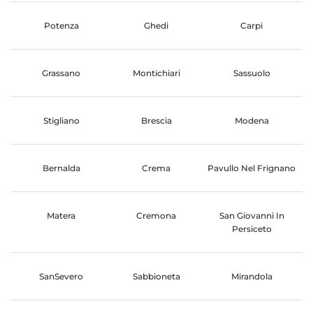
Potenza
Ghedi
Carpi
Grassano
Montichiari
Sassuolo
Stigliano
Brescia
Modena
Bernalda
Crema
Pavullo Nel Frignano
Matera
Cremona
San Giovanni In
Persiceto
SanSevero
Sabbioneta
Mirandola