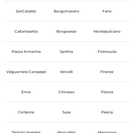
SanCataldo
Borgomanero
Fano
Caltanissetta
Borgosesia
Montepulciano
Piazza Armerina
Santhia
Firenzuola
Valguarnera Caropepe
Vercelli
Firenze
Enna
Chivasso
Pistoia
Corleone
Susa
Pescia
Termini Imerese
Moncalieri
Massarosa