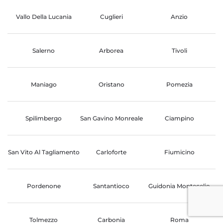
Vallo Della Lucania
Cuglieri
Anzio
Salerno
Arborea
Tivoli
Maniago
Oristano
Pomezia
Spilimbergo
San Gavino Monreale
Ciampino
San Vito Al Tagliamento
Carloforte
Fiumicino
Pordenone
Santantioco
Guidonia Montecelio
Tolmezzo
Carbonia
Roma