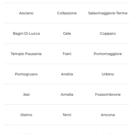
Asciano
Collazzone
Salsomaggiore Terme
Bagni Di Lucca
Gela
Copparo
Tempio Pausania
Trani
Portomaggiore
Portogruaro
Andria
Urbino
Jesi
Amelia
Fossombrone
Osimo
Terni
Ancona