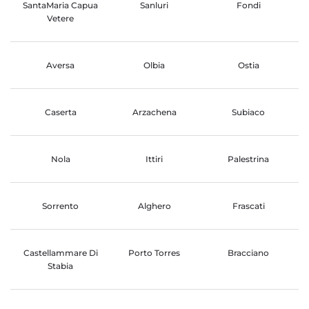
SantaMaria Capua
Sanluri
Fondi
Vetere
Aversa
Olbia
Ostia
Caserta
Arzachena
Subiaco
Nola
Ittiri
Palestrina
Sorrento
Alghero
Frascati
Castellammare Di
Porto Torres
Bracciano
Stabia