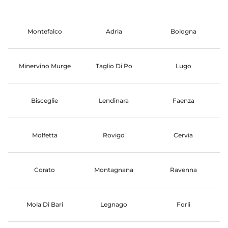
Montefalco
Adria
Bologna
Minervino Murge
Taglio Di Po
Lugo
Bisceglie
Lendinara
Faenza
Molfetta
Rovigo
Cervia
Corato
Montagnana
Ravenna
Mola Di Bari
Legnago
Forli