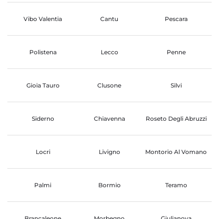
Vibo Valentia
Cantu
Pescara
Polistena
Lecco
Penne
Gioia Tauro
Clusone
Silvi
Siderno
Chiavenna
Roseto Degli Abruzzi
Locri
Livigno
Montorio Al Vomano
Palmi
Bormio
Teramo
Brancaleone
Morbegno
Giulianova