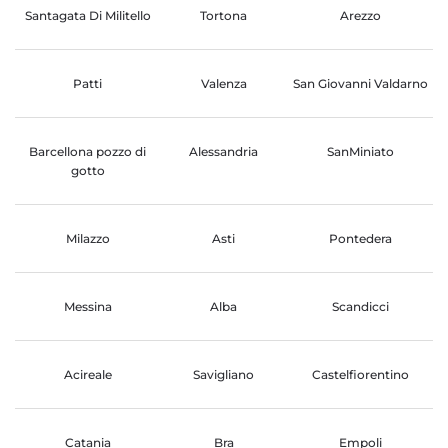
Santagata Di Militello
Tortona
Arezzo
Patti
Valenza
San Giovanni Valdarno
Barcellona pozzo di
Alessandria
SanMiniato
gotto
Milazzo
Asti
Pontedera
Messina
Alba
Scandicci
Acireale
Savigliano
Castelfiorentino
Catania
Bra
Empoli