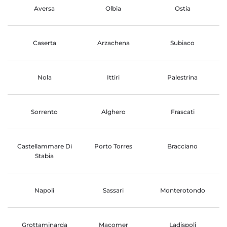
Aversa
Olbia
Ostia
Caserta
Arzachena
Subiaco
Nola
Ittiri
Palestrina
Sorrento
Alghero
Frascati
Castellammare Di
Porto Torres
Bracciano
Stabia
Napoli
Sassari
Monterotondo
Grottaminarda
Macomer
Ladispoli