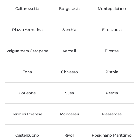
Caltanissetta
Borgosesia
Montepulciano
Piazza Armerina
Santhia
Firenzuola
Valguarnera Caropepe
Vercelli
Firenze
Enna
Chivasso
Pistoia
Corleone
Susa
Pescia
Termini Imerese
Moncalieri
Massarosa
Castelbuono
Rivoli
Rosignano Marittimo