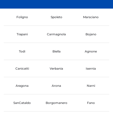
Foligno
Spoleto
Marsciano
Trapani
Carmagnola
Bojano
Todi
Biella
Agnone
Canicatti
Verbania
Isernia
Aragona
Arona
Narni
SanCataldo
Borgomanero
Fano