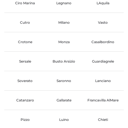
Ciro Marina
Legnano
LAquila
Cutro
Milano
Vasto
Crotone
Monza
Casalbordino
Sersale
Busto Arsizio
Guardiagrele
Soverato
Saronno
Lanciano
Catanzaro
Gallarate
Francavilla AlMare
Pizzo
Luino
Chieti