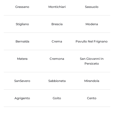
Grassano
Montichiari
Sassuolo
Stigliano
Brescia
Modena
Bernalda
Crema
Pavullo Nel Frignano
Matera
Cremona
San Giovanni In
Persiceto
SanSevero
Sabbioneta
Mirandola
Agrigento
Goito
Cento