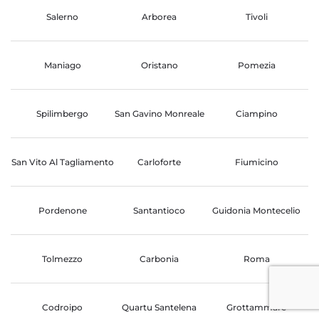
Salerno
Arborea
Tivoli
Maniago
Oristano
Pomezia
Spilimbergo
San Gavino Monreale
Ciampino
San Vito Al Tagliamento
Carloforte
Fiumicino
Pordenone
Santantioco
Guidonia Montecelio
Tolmezzo
Carbonia
Roma
Codroipo
Quartu Santelena
Grottammare