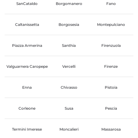
SanCataldo
Borgomanero
Fano
Caltanissetta
Borgosesia
Montepulciano
Piazza Armerina
Santhia
Firenzuola
Valguarnera Caropepe
Vercelli
Firenze
Enna
Chivasso
Pistoia
Corleone
Susa
Pescia
Termini Imerese
Moncalieri
Massarosa