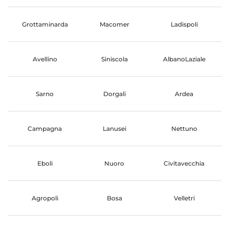
Grottaminarda
Macomer
Ladispoli
Avellino
Siniscola
AlbanoLaziale
Sarno
Dorgali
Ardea
Campagna
Lanusei
Nettuno
Eboli
Nuoro
Civitavecchia
Agropoli
Bosa
Velletri