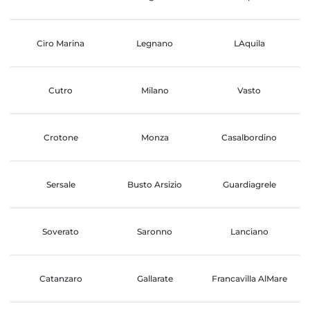
Ciro Marina
Legnano
LAquila
Cutro
Milano
Vasto
Crotone
Monza
Casalbordino
Sersale
Busto Arsizio
Guardiagrele
Soverato
Saronno
Lanciano
Catanzaro
Gallarate
Francavilla AlMare