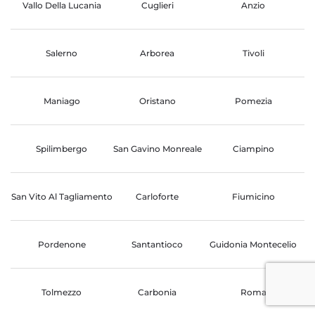
Vallo Della Lucania
Cuglieri
Anzio
Salerno
Arborea
Tivoli
Maniago
Oristano
Pomezia
Spilimbergo
San Gavino Monreale
Ciampino
San Vito Al Tagliamento
Carloforte
Fiumicino
Pordenone
Santantioco
Guidonia Montecelio
Tolmezzo
Carbonia
Roma