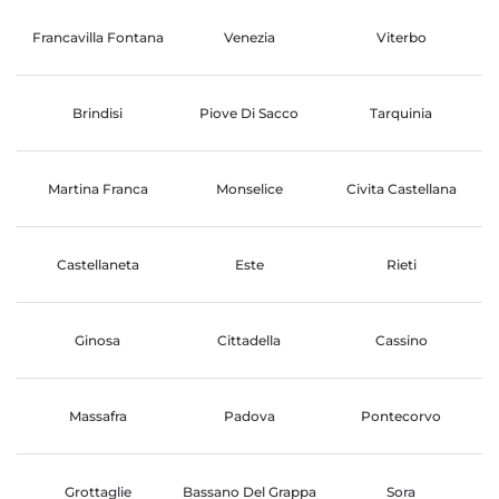
Francavilla Fontana
Venezia
Viterbo
Brindisi
Piove Di Sacco
Tarquinia
Martina Franca
Monselice
Civita Castellana
Castellaneta
Este
Rieti
Ginosa
Cittadella
Cassino
Massafra
Padova
Pontecorvo
Grottaglie
Bassano Del Grappa
Sora