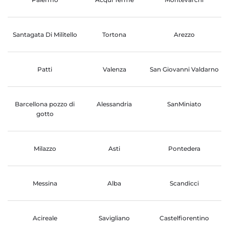
Santagata Di Militello
Tortona
Arezzo
Patti
Valenza
San Giovanni Valdarno
Barcellona pozzo di
Alessandria
SanMiniato
gotto
Milazzo
Asti
Pontedera
Messina
Alba
Scandicci
Acireale
Savigliano
Castelfiorentino