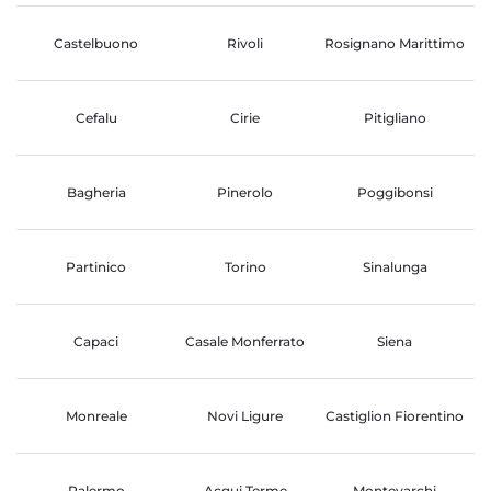
Castelbuono
Rivoli
Rosignano Marittimo
Cefalu
Cirie
Pitigliano
Bagheria
Pinerolo
Poggibonsi
Partinico
Torino
Sinalunga
Capaci
Casale Monferrato
Siena
Monreale
Novi Ligure
Castiglion Fiorentino
Palermo
Acqui Terme
Montevarchi