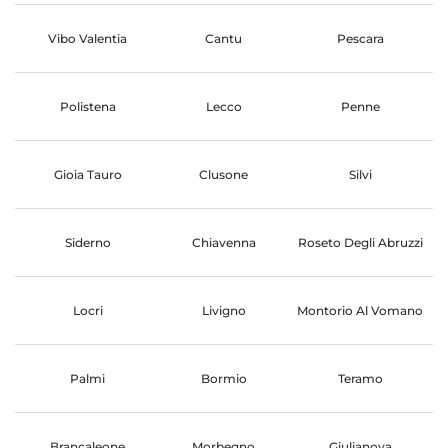
Vibo Valentia
Cantu
Pescara
Polistena
Lecco
Penne
Gioia Tauro
Clusone
Silvi
Siderno
Chiavenna
Roseto Degli Abruzzi
Locri
Livigno
Montorio Al Vomano
Palmi
Bormio
Teramo
Brancaleone
Morbegno
Giulianova