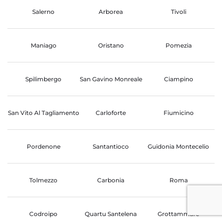
Salerno
Arborea
Tivoli
Maniago
Oristano
Pomezia
Spilimbergo
San Gavino Monreale
Ciampino
San Vito Al Tagliamento
Carloforte
Fiumicino
Pordenone
Santantioco
Guidonia Montecelio
Tolmezzo
Carbonia
Roma
Codroipo
Quartu Santelena
Grottammare