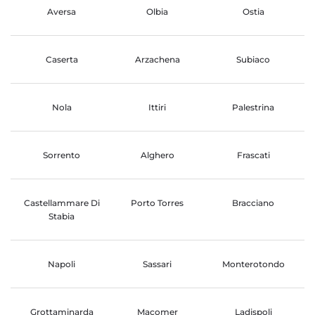
Aversa
Olbia
Ostia
Caserta
Arzachena
Subiaco
Nola
Ittiri
Palestrina
Sorrento
Alghero
Frascati
Castellammare Di
Porto Torres
Bracciano
Stabia
Napoli
Sassari
Monterotondo
Grottaminarda
Macomer
Ladispoli