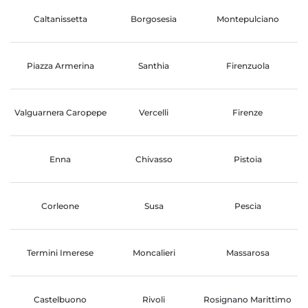
Caltanissetta
Borgosesia
Montepulciano
Piazza Armerina
Santhia
Firenzuola
Valguarnera Caropepe
Vercelli
Firenze
Enna
Chivasso
Pistoia
Corleone
Susa
Pescia
Termini Imerese
Moncalieri
Massarosa
Castelbuono
Rivoli
Rosignano Marittimo