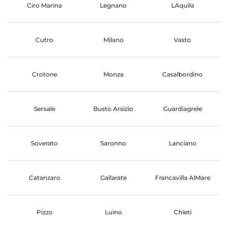
Ciro Marina
Legnano
LAquila
Cutro
Milano
Vasto
Crotone
Monza
Casalbordino
Sersale
Busto Arsizio
Guardiagrele
Soverato
Saronno
Lanciano
Catanzaro
Gallarate
Francavilla AlMare
Pizzo
Luino
Chieti