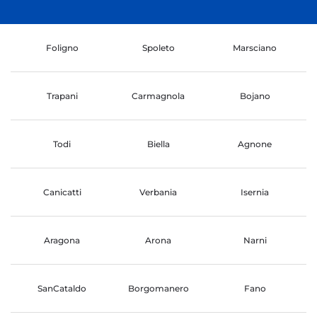
Foligno
Spoleto
Marsciano
Trapani
Carmagnola
Bojano
Todi
Biella
Agnone
Canicatti
Verbania
Isernia
Aragona
Arona
Narni
SanCataldo
Borgomanero
Fano