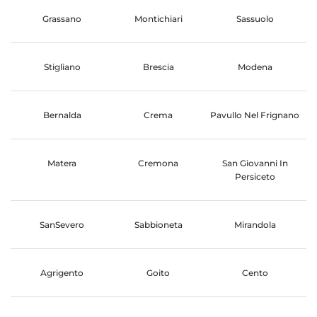
Grassano
Montichiari
Sassuolo
Stigliano
Brescia
Modena
Bernalda
Crema
Pavullo Nel Frignano
Matera
Cremona
San Giovanni In
Persiceto
SanSevero
Sabbioneta
Mirandola
Agrigento
Goito
Cento