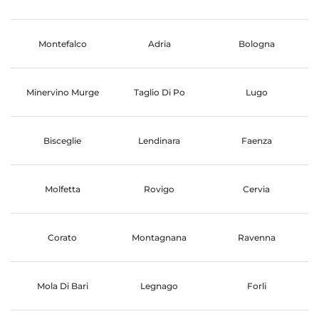
Montefalco
Adria
Bologna
Minervino Murge
Taglio Di Po
Lugo
Bisceglie
Lendinara
Faenza
Molfetta
Rovigo
Cervia
Corato
Montagnana
Ravenna
Mola Di Bari
Legnago
Forli