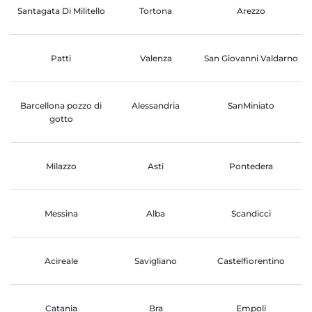
Santagata Di Militello
Tortona
Arezzo
Patti
Valenza
San Giovanni Valdarno
Barcellona pozzo di
Alessandria
SanMiniato
gotto
Milazzo
Asti
Pontedera
Messina
Alba
Scandicci
Acireale
Savigliano
Castelfiorentino
Catania
Bra
Empoli