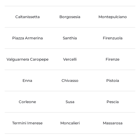
Caltanissetta
Borgosesia
Montepulciano
Piazza Armerina
Santhia
Firenzuola
Valguarnera Caropepe
Vercelli
Firenze
Enna
Chivasso
Pistoia
Corleone
Susa
Pescia
Termini Imerese
Moncalieri
Massarosa