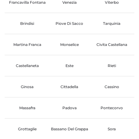
Francavilla Fontana
Venezia
Viterbo
Brindisi
Piove Di Sacco
Tarquinia
Martina Franca
Monselice
Civita Castellana
Castellaneta
Este
Rieti
Ginosa
Cittadella
Cassino
Massafra
Padova
Pontecorvo
Grottaglie
Bassano Del Grappa
Sora