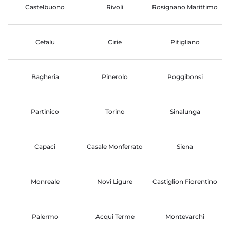
Castelbuono
Rivoli
Rosignano Marittimo
Cefalu
Cirie
Pitigliano
Bagheria
Pinerolo
Poggibonsi
Partinico
Torino
Sinalunga
Capaci
Casale Monferrato
Siena
Monreale
Novi Ligure
Castiglion Fiorentino
Palermo
Acqui Terme
Montevarchi