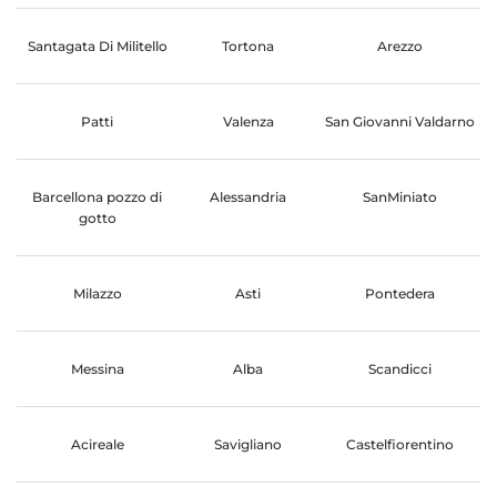
Santagata Di Militello
Tortona
Arezzo
Patti
Valenza
San Giovanni Valdarno
Barcellona pozzo di
Alessandria
SanMiniato
gotto
Milazzo
Asti
Pontedera
Messina
Alba
Scandicci
Acireale
Savigliano
Castelfiorentino