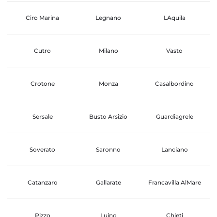
Ciro Marina
Legnano
LAquila
Cutro
Milano
Vasto
Crotone
Monza
Casalbordino
Sersale
Busto Arsizio
Guardiagrele
Soverato
Saronno
Lanciano
Catanzaro
Gallarate
Francavilla AlMare
Pizzo
Luino
Chieti