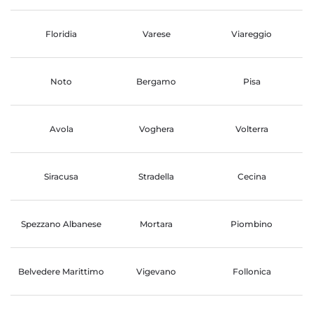
Floridia
Varese
Viareggio
Noto
Bergamo
Pisa
Avola
Voghera
Volterra
Siracusa
Stradella
Cecina
Spezzano Albanese
Mortara
Piombino
Belvedere Marittimo
Vigevano
Follonica