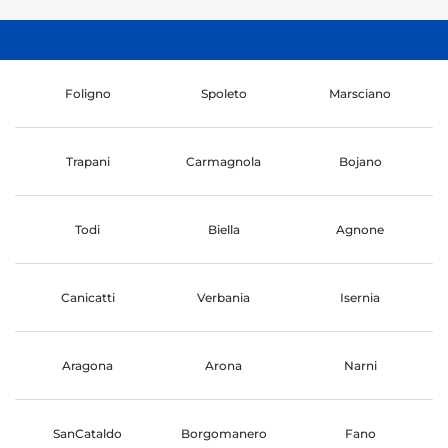
Foligno
Spoleto
Marsciano
Trapani
Carmagnola
Bojano
Todi
Biella
Agnone
Canicatti
Verbania
Isernia
Aragona
Arona
Narni
SanCataldo
Borgomanero
Fano