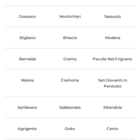
Grassano
Montichiari
Sassuolo
Stigliano
Brescia
Modena
Bernalda
Crema
Pavullo Nel Frignano
Matera
Cremona
San Giovanni In
Persiceto
SanSevero
Sabbioneta
Mirandola
Agrigento
Goito
Cento