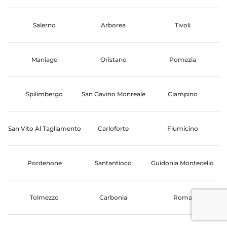
Salerno
Arborea
Tivoli
Maniago
Oristano
Pomezia
Spilimbergo
San Gavino Monreale
Ciampino
San Vito Al Tagliamento
Carloforte
Fiumicino
Pordenone
Santantioco
Guidonia Montecelio
Tolmezzo
Carbonia
Roma