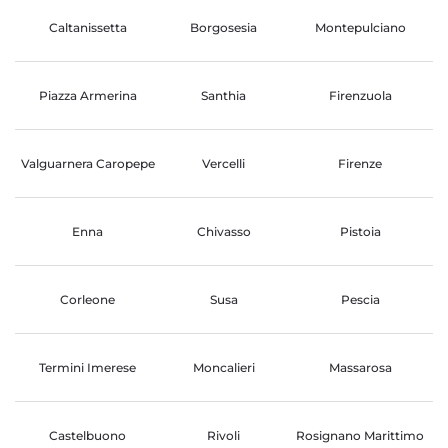
Caltanissetta
Borgosesia
Montepulciano
Piazza Armerina
Santhia
Firenzuola
Valguarnera Caropepe
Vercelli
Firenze
Enna
Chivasso
Pistoia
Corleone
Susa
Pescia
Termini Imerese
Moncalieri
Massarosa
Castelbuono
Rivoli
Rosignano Marittimo