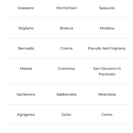
Grassano
Montichiari
Sassuolo
Stigliano
Brescia
Modena
Bernalda
Crema
Pavullo Nel Frignano
Matera
Cremona
San Giovanni In
Persiceto
SanSevero
Sabbioneta
Mirandola
Agrigento
Goito
Cento