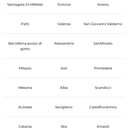
Santagata Di Militello
Tortona
Arezzo
Patti
Valenza
San Giovanni Valdarno
Barcellona pozzo di
Alessandria
SanMiniato
gotto
Milazzo
Asti
Pontedera
Messina
Alba
Scandicci
Acireale
Savigliano
Castelfiorentino
Catania
Bra
Empoli