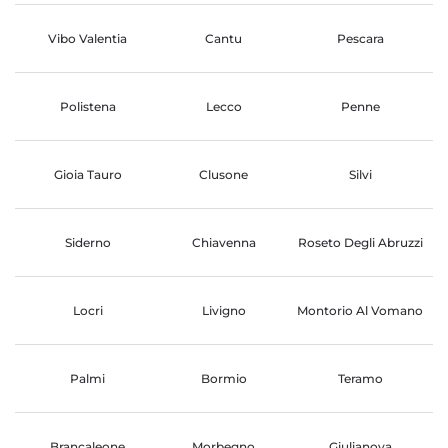
Vibo Valentia
Cantu
Pescara
Polistena
Lecco
Penne
Gioia Tauro
Clusone
Silvi
Siderno
Chiavenna
Roseto Degli Abruzzi
Locri
Livigno
Montorio Al Vomano
Palmi
Bormio
Teramo
Brancaleone
Morbegno
Giulianova