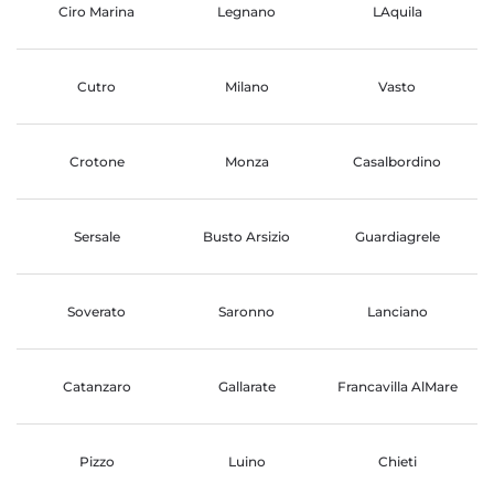
Ciro Marina
Legnano
LAquila
Cutro
Milano
Vasto
Crotone
Monza
Casalbordino
Sersale
Busto Arsizio
Guardiagrele
Soverato
Saronno
Lanciano
Catanzaro
Gallarate
Francavilla AlMare
Pizzo
Luino
Chieti