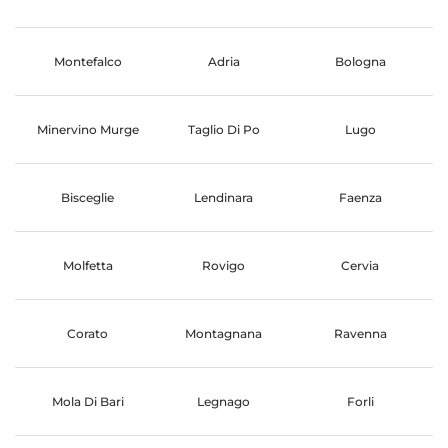
Montefalco
Adria
Bologna
Minervino Murge
Taglio Di Po
Lugo
Bisceglie
Lendinara
Faenza
Molfetta
Rovigo
Cervia
Corato
Montagnana
Ravenna
Mola Di Bari
Legnago
Forli