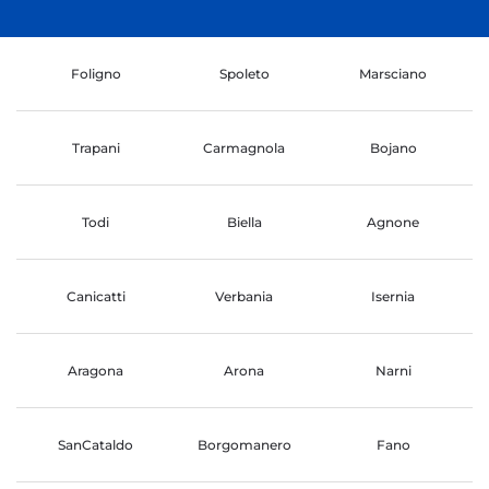
Foligno
Spoleto
Marsciano
Trapani
Carmagnola
Bojano
Todi
Biella
Agnone
Canicatti
Verbania
Isernia
Aragona
Arona
Narni
SanCataldo
Borgomanero
Fano