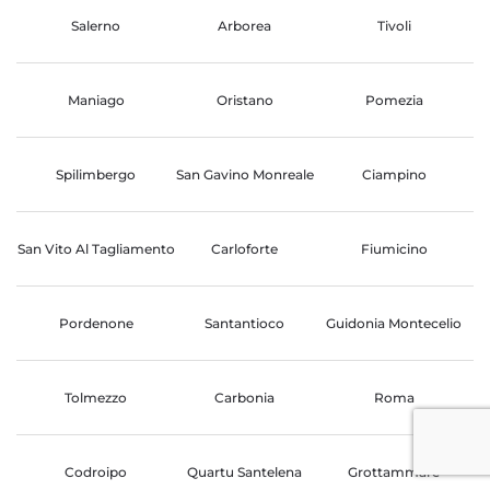
Salerno
Arborea
Tivoli
Maniago
Oristano
Pomezia
Spilimbergo
San Gavino Monreale
Ciampino
San Vito Al Tagliamento
Carloforte
Fiumicino
Pordenone
Santantioco
Guidonia Montecelio
Tolmezzo
Carbonia
Roma
Codroipo
Quartu Santelena
Grottammare