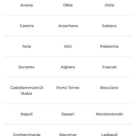
Aversa
Olbia
Ostia
Caserta
Arzachena
Subiaco
Nola
Ittiri
Palestrina
Sorrento
Alghero
Frascati
Castellammare Di
Porto Torres
Bracciano
Stabia
Napoli
Sassari
Monterotondo
Grottaminarda
Macomer
Ladispoli