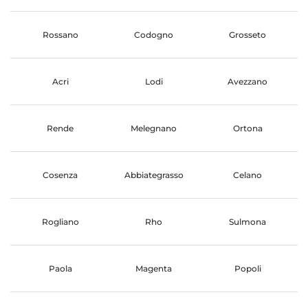
Rossano
Codogno
Grosseto
Acri
Lodi
Avezzano
Rende
Melegnano
Ortona
Cosenza
Abbiategrasso
Celano
Rogliano
Rho
Sulmona
Paola
Magenta
Popoli