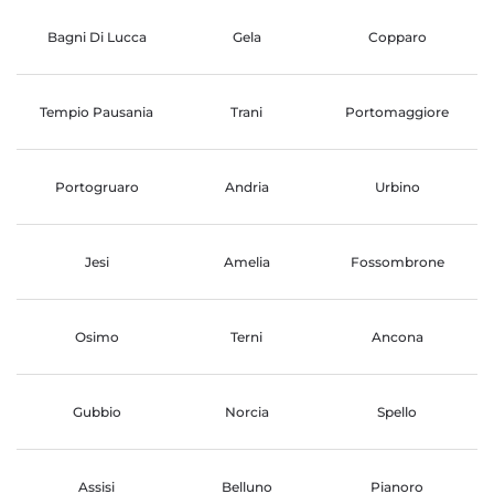
Bagni Di Lucca
Gela
Copparo
Tempio Pausania
Trani
Portomaggiore
Portogruaro
Andria
Urbino
Jesi
Amelia
Fossombrone
Osimo
Terni
Ancona
Gubbio
Norcia
Spello
Assisi
Belluno
Pianoro