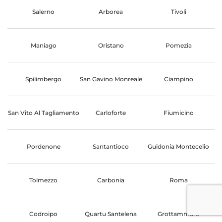
Salerno
Arborea
Tivoli
Maniago
Oristano
Pomezia
Spilimbergo
San Gavino Monreale
Ciampino
San Vito Al Tagliamento
Carloforte
Fiumicino
Pordenone
Santantioco
Guidonia Montecelio
Tolmezzo
Carbonia
Roma
Codroipo
Quartu Santelena
Grottammare