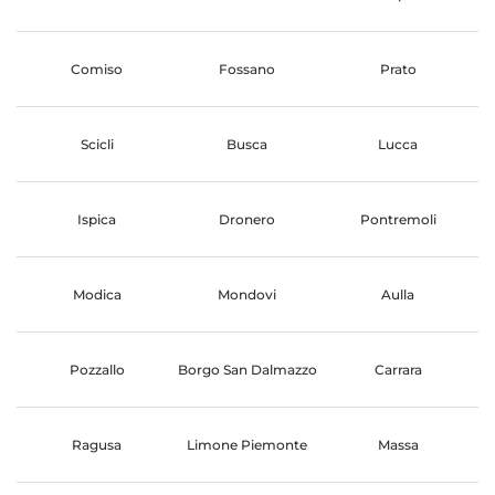
Comiso
Fossano
Prato
Scicli
Busca
Lucca
Ispica
Dronero
Pontremoli
Modica
Mondovi
Aulla
Pozzallo
Borgo San Dalmazzo
Carrara
Ragusa
Limone Piemonte
Massa