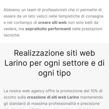
Abbiamo un team di professionisti che ci permette di
essere da un lato veloci nelle tempistiche di consegna
e nel contempo di
creare siti web
non solo belli da
vedere, ma
soprattutto performanti
nelle prestazioni
tecniche.
Realizzazione siti web
Larino per ogni settore e di
ogni tipo
La nostra web agency offre la promozione del 10% di
sconto sulla
creazione di siti web
Larino
mantenendo
gli standard di massima professionalità e precisione