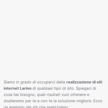
Siamo in grado di occuparci della
realizzazione di siti
interne
t
Larino
di qualsiasi tipo di sito. Spiegaci di
cosa hai bisogno, quali risultati vuoi ottenere e
studieremo per te e con te la soluzione migliore. Ecco
un esempio dei siti che realizziamo: