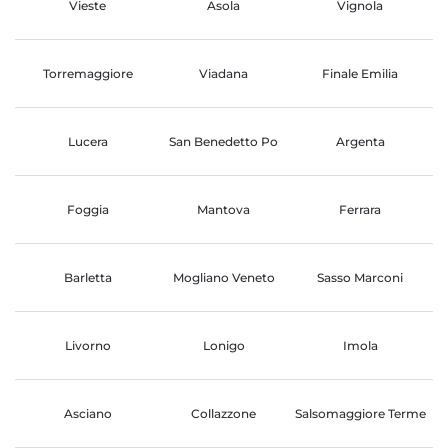
Vieste
Asola
Vignola
Torremaggiore
Viadana
Finale Emilia
Lucera
San Benedetto Po
Argenta
Foggia
Mantova
Ferrara
Barletta
Mogliano Veneto
Sasso Marconi
Livorno
Lonigo
Imola
Asciano
Collazzone
Salsomaggiore Terme