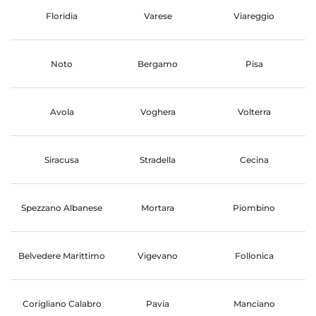
Floridia
Varese
Viareggio
Noto
Bergamo
Pisa
Avola
Voghera
Volterra
Siracusa
Stradella
Cecina
Spezzano Albanese
Mortara
Piombino
Belvedere Marittimo
Vigevano
Follonica
Corigliano Calabro
Pavia
Manciano