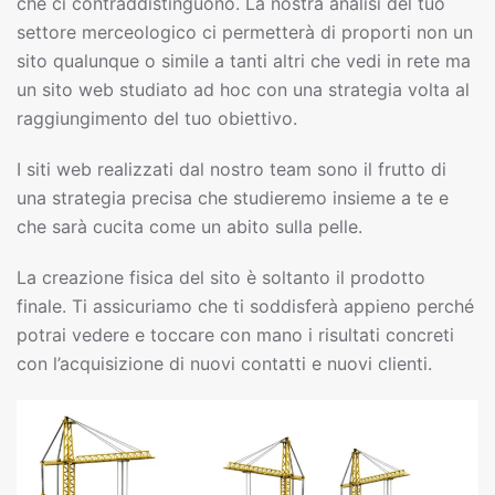
che ci contraddistinguono. La nostra analisi del tuo
settore merceologico ci permetterà di proporti non un
sito qualunque o simile a tanti altri che vedi in rete ma
un sito web studiato ad hoc con una strategia volta al
raggiungimento del tuo obiettivo.
I siti web realizzati dal nostro team sono il frutto di
una strategia precisa che studieremo insieme a te e
che sarà cucita come un abito sulla pelle.
La creazione fisica del sito è soltanto il prodotto
finale. Ti assicuriamo che ti soddisferà appieno perché
potrai vedere e toccare con mano i risultati concreti
con l’acquisizione di nuovi contatti e nuovi clienti.