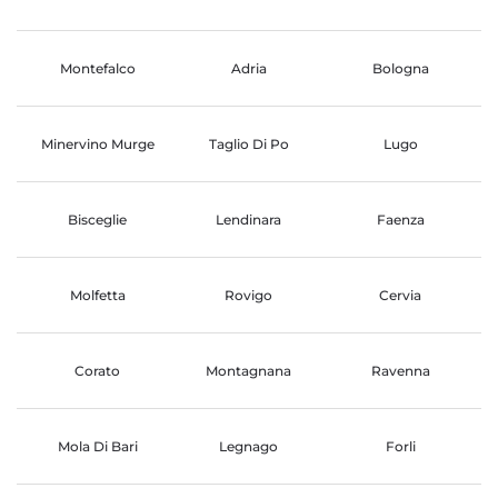
Montefalco
Adria
Bologna
Minervino Murge
Taglio Di Po
Lugo
Bisceglie
Lendinara
Faenza
Molfetta
Rovigo
Cervia
Corato
Montagnana
Ravenna
Mola Di Bari
Legnago
Forli