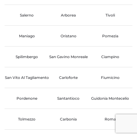
Salerno
Arborea
Tivoli
Maniago
Oristano
Pomezia
Spilimbergo
San Gavino Monreale
Ciampino
San Vito Al Tagliamento
Carloforte
Fiumicino
Pordenone
Santantioco
Guidonia Montecelio
Tolmezzo
Carbonia
Roma