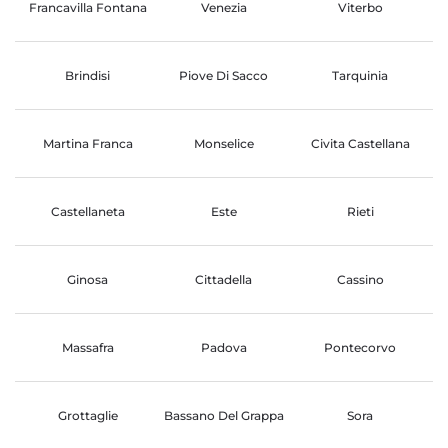
Francavilla Fontana
Venezia
Viterbo
Brindisi
Piove Di Sacco
Tarquinia
Martina Franca
Monselice
Civita Castellana
Castellaneta
Este
Rieti
Ginosa
Cittadella
Cassino
Massafra
Padova
Pontecorvo
Grottaglie
Bassano Del Grappa
Sora