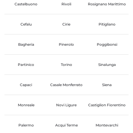
Castelbuono
Rivoli
Rosignano Marittimo
Cefalu
Cirie
Pitigliano
Bagheria
Pinerolo
Poggibonsi
Partinico
Torino
Sinalunga
Capaci
Casale Monferrato
Siena
Monreale
Novi Ligure
Castiglion Fiorentino
Palermo
Acqui Terme
Montevarchi