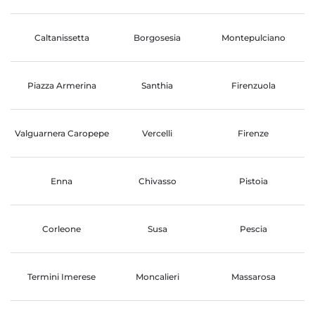
Caltanissetta
Borgosesia
Montepulciano
Piazza Armerina
Santhia
Firenzuola
Valguarnera Caropepe
Vercelli
Firenze
Enna
Chivasso
Pistoia
Corleone
Susa
Pescia
Termini Imerese
Moncalieri
Massarosa