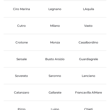
Ciro Marina
Legnano
LAquila
Cutro
Milano
Vasto
Crotone
Monza
Casalbordino
Sersale
Busto Arsizio
Guardiagrele
Soverato
Saronno
Lanciano
Catanzaro
Gallarate
Francavilla AlMare
Pizzo
Luino
Chieti