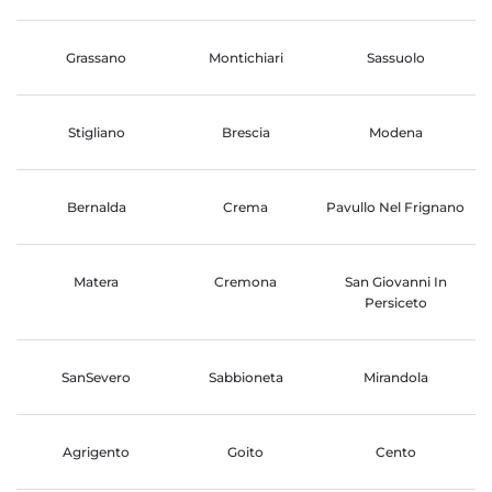
Grassano
Montichiari
Sassuolo
Stigliano
Brescia
Modena
Bernalda
Crema
Pavullo Nel Frignano
Matera
Cremona
San Giovanni In
Persiceto
SanSevero
Sabbioneta
Mirandola
Agrigento
Goito
Cento