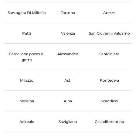
Santagata Di Militello
Tortona
Arezzo
Patti
Valenza
San Giovanni Valdarno
Barcellona pozzo di
Alessandria
SanMiniato
gotto
Milazzo
Asti
Pontedera
Messina
Alba
Scandicci
Acireale
Savigliano
Castelfiorentino