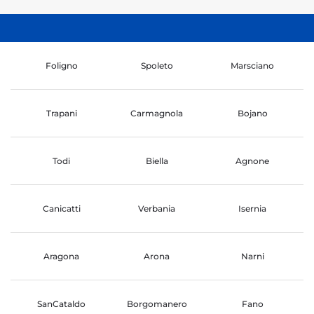
Foligno
Spoleto
Marsciano
Trapani
Carmagnola
Bojano
Todi
Biella
Agnone
Canicatti
Verbania
Isernia
Aragona
Arona
Narni
SanCataldo
Borgomanero
Fano