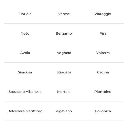
Floridia
Varese
Viareggio
Noto
Bergamo
Pisa
Avola
Voghera
Volterra
Siracusa
Stradella
Cecina
Spezzano Albanese
Mortara
Piombino
Belvedere Marittimo
Vigevano
Follonica