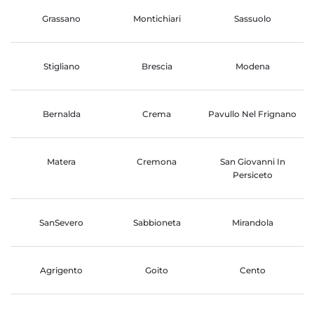
Grassano
Montichiari
Sassuolo
Stigliano
Brescia
Modena
Bernalda
Crema
Pavullo Nel Frignano
Matera
Cremona
San Giovanni In
Persiceto
SanSevero
Sabbioneta
Mirandola
Agrigento
Goito
Cento