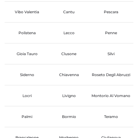
Vibo Valentia
Cantu
Pescara
Polistena
Lecco
Penne
Gioia Tauro
Clusone
Silvi
Siderno
Chiavenna
Roseto Degli Abruzzi
Locri
Livigno
Montorio Al Vomano
Palmi
Bormio
Teramo
Brancaleone
Morbegno
Giulianova