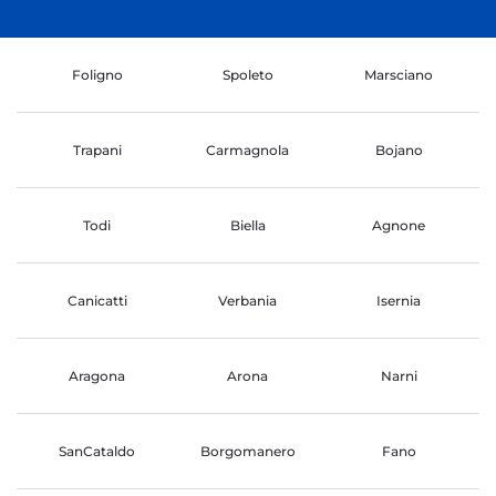
Foligno
Spoleto
Marsciano
Trapani
Carmagnola
Bojano
Todi
Biella
Agnone
Canicatti
Verbania
Isernia
Aragona
Arona
Narni
SanCataldo
Borgomanero
Fano