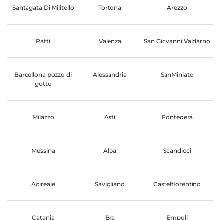
Santagata Di Militello
Tortona
Arezzo
Patti
Valenza
San Giovanni Valdarno
Barcellona pozzo di
Alessandria
SanMiniato
gotto
Milazzo
Asti
Pontedera
Messina
Alba
Scandicci
Acireale
Savigliano
Castelfiorentino
Catania
Bra
Empoli