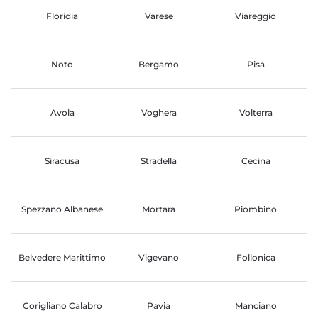
Floridia
Varese
Viareggio
Noto
Bergamo
Pisa
Avola
Voghera
Volterra
Siracusa
Stradella
Cecina
Spezzano Albanese
Mortara
Piombino
Belvedere Marittimo
Vigevano
Follonica
Corigliano Calabro
Pavia
Manciano