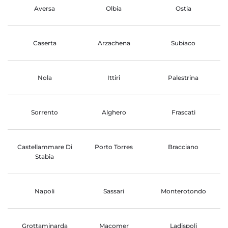
Aversa
Olbia
Ostia
Caserta
Arzachena
Subiaco
Nola
Ittiri
Palestrina
Sorrento
Alghero
Frascati
Castellammare Di
Porto Torres
Bracciano
Stabia
Napoli
Sassari
Monterotondo
Grottaminarda
Macomer
Ladispoli