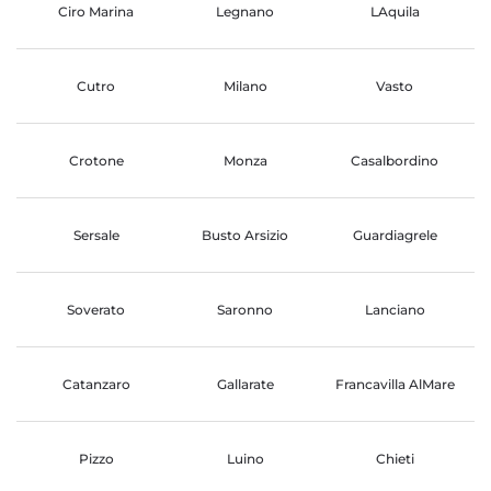
Ciro Marina
Legnano
LAquila
Cutro
Milano
Vasto
Crotone
Monza
Casalbordino
Sersale
Busto Arsizio
Guardiagrele
Soverato
Saronno
Lanciano
Catanzaro
Gallarate
Francavilla AlMare
Pizzo
Luino
Chieti