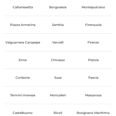
Caltanissetta
Borgosesia
Montepulciano
Piazza Armerina
Santhia
Firenzuola
Valguarnera Caropepe
Vercelli
Firenze
Enna
Chivasso
Pistoia
Corleone
Susa
Pescia
Termini Imerese
Moncalieri
Massarosa
Castelbuono
Rivoli
Rosignano Marittimo