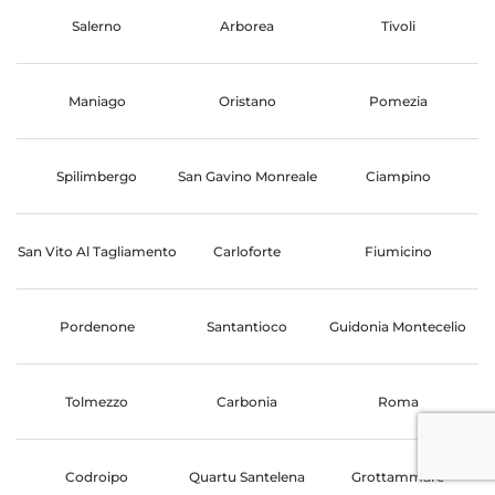
Salerno
Arborea
Tivoli
Maniago
Oristano
Pomezia
Spilimbergo
San Gavino Monreale
Ciampino
San Vito Al Tagliamento
Carloforte
Fiumicino
Pordenone
Santantioco
Guidonia Montecelio
Tolmezzo
Carbonia
Roma
Codroipo
Quartu Santelena
Grottammare