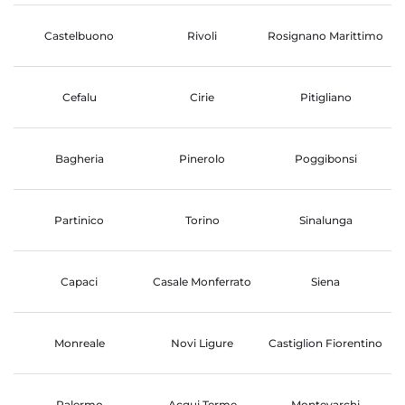
Castelbuono
Rivoli
Rosignano Marittimo
Cefalu
Cirie
Pitigliano
Bagheria
Pinerolo
Poggibonsi
Partinico
Torino
Sinalunga
Capaci
Casale Monferrato
Siena
Monreale
Novi Ligure
Castiglion Fiorentino
Palermo
Acqui Terme
Montevarchi