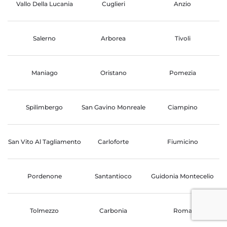
Vallo Della Lucania
Cuglieri
Anzio
Salerno
Arborea
Tivoli
Maniago
Oristano
Pomezia
Spilimbergo
San Gavino Monreale
Ciampino
San Vito Al Tagliamento
Carloforte
Fiumicino
Pordenone
Santantioco
Guidonia Montecelio
Tolmezzo
Carbonia
Roma