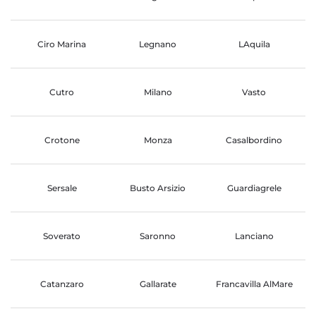
Ciro Marina
Legnano
LAquila
Cutro
Milano
Vasto
Crotone
Monza
Casalbordino
Sersale
Busto Arsizio
Guardiagrele
Soverato
Saronno
Lanciano
Catanzaro
Gallarate
Francavilla AlMare