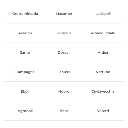
Grottaminarda
Macomer
Ladispoli
Avellino
Siniscola
AlbanoLaziale
Sarno
Dorgali
Ardea
Campagna
Lanusei
Nettuno
Eboli
Nuoro
Civitavecchia
Agropoli
Bosa
Velletri