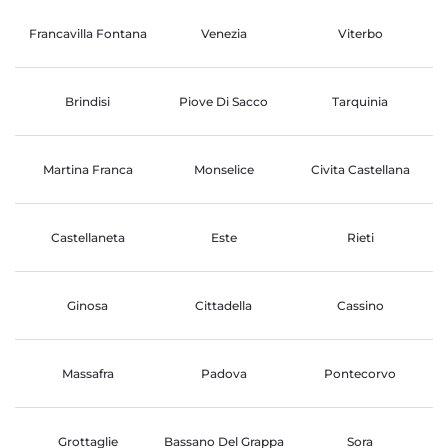
Francavilla Fontana
Venezia
Viterbo
Brindisi
Piove Di Sacco
Tarquinia
Martina Franca
Monselice
Civita Castellana
Castellaneta
Este
Rieti
Ginosa
Cittadella
Cassino
Massafra
Padova
Pontecorvo
Grottaglie
Bassano Del Grappa
Sora