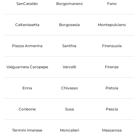
SanCataldo
Borgomanero
Fano
Caltanissetta
Borgosesia
Montepulciano
Piazza Armerina
Santhia
Firenzuola
Valguarnera Caropepe
Vercelli
Firenze
Enna
Chivasso
Pistoia
Corleone
Susa
Pescia
Termini Imerese
Moncalieri
Massarosa