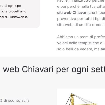
Facile, innanzitutto perch
 e di ogni tipo
e poi perchè nella tua citt
iti che progettiamo
siti web Chiavari
che ti pe
noi di Subitoweb.it?
preventivo per tutti i tipi
sito web, di un sito e-comm
Abbiamo un team di profess
veloci nelle tempistiche d
solo belli da vedere, ma
so
i web Chiavari per ogni sett
% di sconto sulla