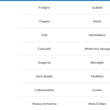
Foligno
Gubbio
Trapani
Assisi
Todi
Montefalco
Canicatti
Minervino Murge
Aragona
Bisceglie
SanCataldo
Molfetta
Caltanissetta
Corato
Piazza Armerina
Mola Di Bari