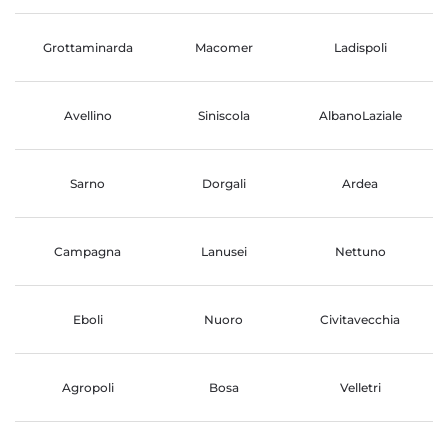
Grottaminarda
Macomer
Ladispoli
Avellino
Siniscola
AlbanoLaziale
Sarno
Dorgali
Ardea
Campagna
Lanusei
Nettuno
Eboli
Nuoro
Civitavecchia
Agropoli
Bosa
Velletri