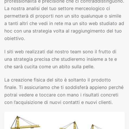
professionalità e precisione che ci contraddistinguono.
La nostra analisi del tuo settore merceologico ci
permetterà di proporti non un sito qualunque o simile
a tanti altri che vedi in rete ma un sito web studiato ad
hoc con una strategia volta al raggiungimento del tuo
obiettivo.
I siti web realizzati dal nostro team sono il frutto di
una strategia precisa che studieremo insieme a te e
che sarà cucita come un abito sulla pelle.
La creazione fisica del sito è soltanto il prodotto
finale. Ti assicuriamo che ti soddisferà appieno perché
potrai vedere e toccare con mano i risultati concreti
con l’acquisizione di nuovi contatti e nuovi clienti.