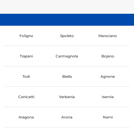
Foligno
Spoleto
Marsciano
Trapani
Carmagnola
Bojano
Todi
Biella
Agnone
Canicatti
Verbania
Isernia
Aragona
Arona
Narni