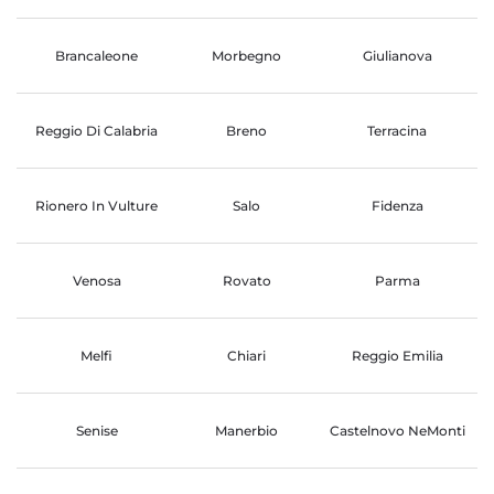
Brancaleone
Morbegno
Giulianova
Reggio Di Calabria
Breno
Terracina
Rionero In Vulture
Salo
Fidenza
Venosa
Rovato
Parma
Melfi
Chiari
Reggio Emilia
Senise
Manerbio
Castelnovo NeMonti