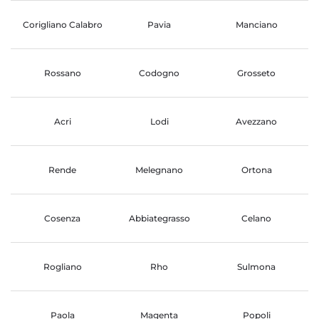
Corigliano Calabro
Pavia
Manciano
Rossano
Codogno
Grosseto
Acri
Lodi
Avezzano
Rende
Melegnano
Ortona
Cosenza
Abbiategrasso
Celano
Rogliano
Rho
Sulmona
Paola
Magenta
Popoli