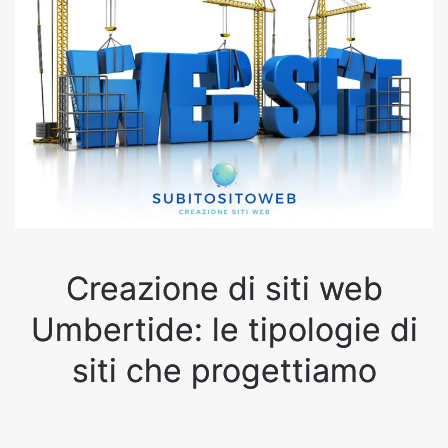
Creazione di siti web
Umbertide: le tipologie di
siti che progettiamo