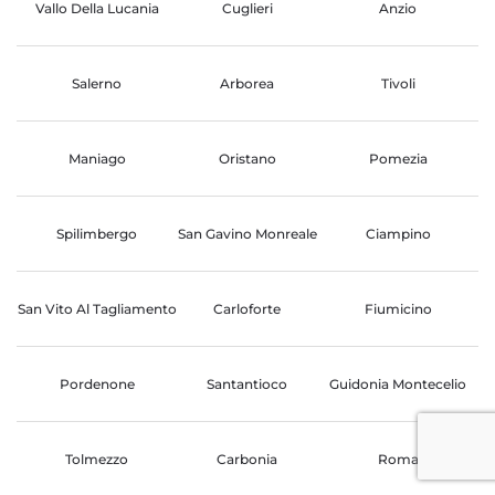
Vallo Della Lucania
Cuglieri
Anzio
Salerno
Arborea
Tivoli
Maniago
Oristano
Pomezia
Spilimbergo
San Gavino Monreale
Ciampino
San Vito Al Tagliamento
Carloforte
Fiumicino
Pordenone
Santantioco
Guidonia Montecelio
Tolmezzo
Carbonia
Roma