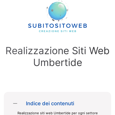
Skip to main content
Realizzazione Siti Web
Umbertide
Indice dei contenuti
Realizzazione siti web Umbertide per ogni settore