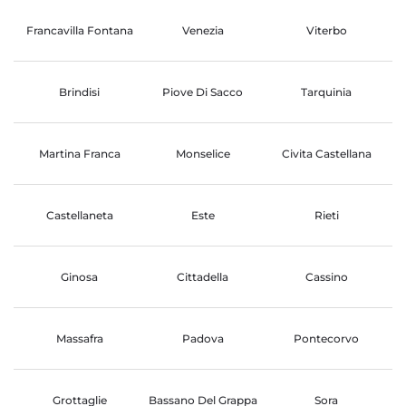
Francavilla Fontana
Venezia
Viterbo
Brindisi
Piove Di Sacco
Tarquinia
Martina Franca
Monselice
Civita Castellana
Castellaneta
Este
Rieti
Ginosa
Cittadella
Cassino
Massafra
Padova
Pontecorvo
Grottaglie
Bassano Del Grappa
Sora