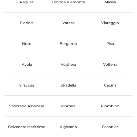
Ragusa
Limone Piemonte
Massa
Floridia
Varese
Viareggio
Noto
Bergamo
Pisa
Avola
Voghera
Volterra
Siracusa
Stradella
Cecina
Spezzano Albanese
Mortara
Piombino
Belvedere Marittimo
Vigevano
Follonica