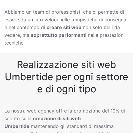
Abbiamo un team di professionisti che ci permette di
essere da un lato veloci nelle tempistiche di consegna
e nel contempo di
creare siti web
non solo belli da
vedere, ma
soprattutto performanti
nelle prestazioni
tecniche.
Realizzazione siti web
Umbertide per ogni settore
e di ogni tipo
La nostra web agency offre la promozione del 10% di
sconto sulla
creazione di siti web
Umbertide
mantenendo gli standard di massima