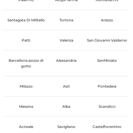
Santagata Di Militello
Tortona
Arezzo
Patti
Valenza
San Giovanni Valdarno
Barcellona pozzo di
Alessandria
SanMiniato
gotto
Milazzo
Asti
Pontedera
Messina
Alba
Scandicci
Acireale
Savigliano
Castelfiorentino