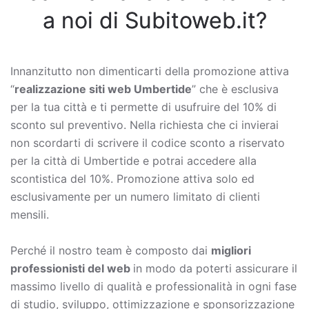
a noi di Subitoweb.it?
Innanzitutto non dimenticarti della promozione attiva
“
realizzazione siti web Umbertide
” che è esclusiva
per la tua città e ti permette di usufruire del 10% di
sconto sul preventivo. Nella richiesta che ci invierai
non scordarti di scrivere il codice sconto a riservato
per la città di Umbertide e potrai accedere alla
scontistica del 10%. Promozione attiva solo ed
esclusivamente per un numero limitato di clienti
mensili.
Perché il nostro team è composto dai
migliori
professionisti del web
in modo da poterti assicurare il
massimo livello di qualità e professionalità in ogni fase
di studio, sviluppo, ottimizzazione e sponsorizzazione