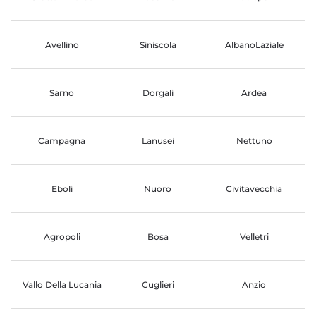
Avellino
Siniscola
AlbanoLaziale
Sarno
Dorgali
Ardea
Campagna
Lanusei
Nettuno
Eboli
Nuoro
Civitavecchia
Agropoli
Bosa
Velletri
Vallo Della Lucania
Cuglieri
Anzio