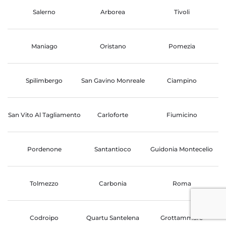
Salerno
Arborea
Tivoli
Maniago
Oristano
Pomezia
Spilimbergo
San Gavino Monreale
Ciampino
San Vito Al Tagliamento
Carloforte
Fiumicino
Pordenone
Santantioco
Guidonia Montecelio
Tolmezzo
Carbonia
Roma
Codroipo
Quartu Santelena
Grottammare