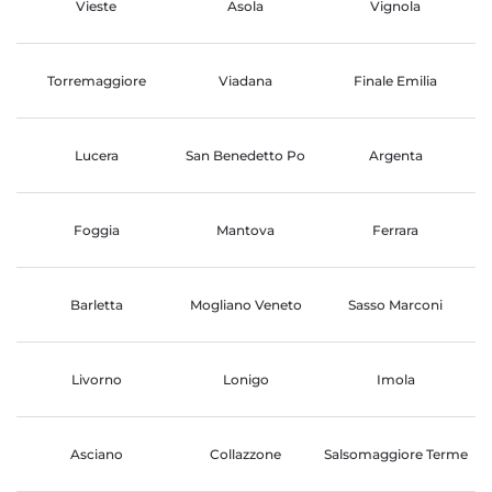
Vieste
Asola
Vignola
Torremaggiore
Viadana
Finale Emilia
Lucera
San Benedetto Po
Argenta
Foggia
Mantova
Ferrara
Barletta
Mogliano Veneto
Sasso Marconi
Livorno
Lonigo
Imola
Asciano
Collazzone
Salsomaggiore Terme