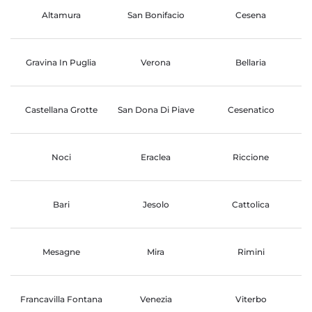
Altamura
San Bonifacio
Cesena
Gravina In Puglia
Verona
Bellaria
Castellana Grotte
San Dona Di Piave
Cesenatico
Noci
Eraclea
Riccione
Bari
Jesolo
Cattolica
Mesagne
Mira
Rimini
Francavilla Fontana
Venezia
Viterbo