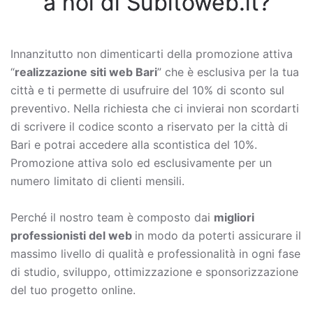
a noi di Subitoweb.it?
Innanzitutto non dimenticarti della promozione attiva
“
realizzazione siti web Bari
” che è esclusiva per la tua
città e ti permette di usufruire del 10% di sconto sul
preventivo. Nella richiesta che ci invierai non scordarti
di scrivere il codice sconto a riservato per la città di
Bari e potrai accedere alla scontistica del 10%.
Promozione attiva solo ed esclusivamente per un
numero limitato di clienti mensili.
Perché il nostro team è composto dai
migliori
professionisti del web
in modo da poterti assicurare il
massimo livello di qualità e professionalità in ogni fase
di studio, sviluppo, ottimizzazione e sponsorizzazione
del tuo progetto online.