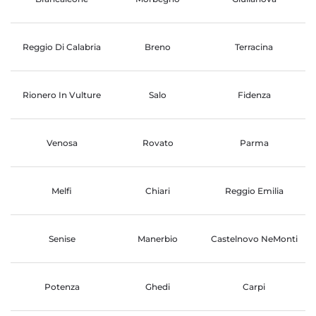
Reggio Di Calabria
Breno
Terracina
Rionero In Vulture
Salo
Fidenza
Venosa
Rovato
Parma
Melfi
Chiari
Reggio Emilia
Senise
Manerbio
Castelnovo NeMonti
Potenza
Ghedi
Carpi