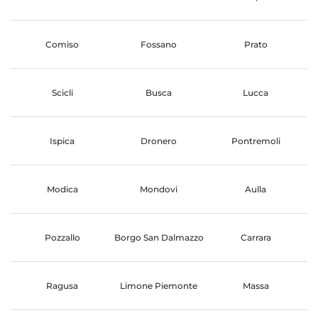
Comiso
Fossano
Prato
Scicli
Busca
Lucca
Ispica
Dronero
Pontremoli
Modica
Mondovi
Aulla
Pozzallo
Borgo San Dalmazzo
Carrara
Ragusa
Limone Piemonte
Massa