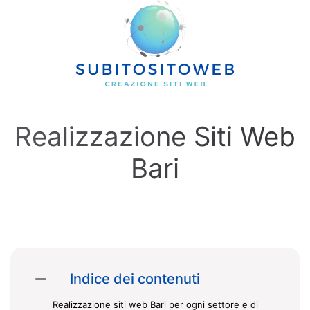
Skip to main content
Realizzazione Siti Web
Bari
Indice dei contenuti
Realizzazione siti web Bari per ogni settore e di