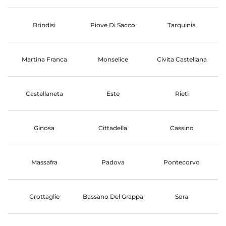
Brindisi
Piove Di Sacco
Tarquinia
Martina Franca
Monselice
Civita Castellana
Castellaneta
Este
Rieti
Ginosa
Cittadella
Cassino
Massafra
Padova
Pontecorvo
Grottaglie
Bassano Del Grappa
Sora