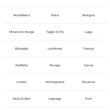
Montefalco
Adria
Bologna
Minervino Murge
Taglio Di Po
Lugo
Bisceglie
Lendinara
Faenza
Molfetta
Rovigo
Cervia
Corato
Montagnana
Ravenna
Mola Di Bari
Legnago
Forli