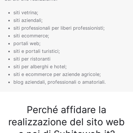
siti vetrina;
siti aziendali;
siti professionali per liberi professionisti;
siti ecommerce;
portali web;
siti e portali turistici;
siti per ristoranti
siti per alberghi e hotel;
siti e ecommerce per aziende agricole;
blog aziendali, professionali o amatoriali.
Perché affidare la
realizzazione del sito web