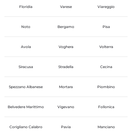
Floridia
Varese
Viareggio
Noto
Bergamo
Pisa
Avola
Voghera
Volterra
Siracusa
Stradella
Cecina
Spezzano Albanese
Mortara
Piombino
Belvedere Marittimo
Vigevano
Follonica
Corigliano Calabro
Pavia
Manciano