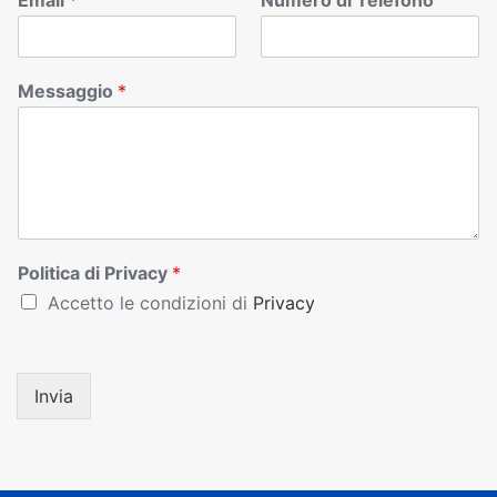
Email
*
Numero di Telefono
Messaggio
*
Politica di Privacy
*
Accetto le condizioni di
Privacy
Invia