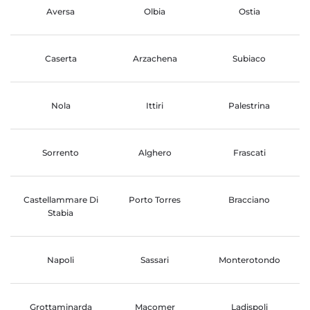
Aversa
Olbia
Ostia
Caserta
Arzachena
Subiaco
Nola
Ittiri
Palestrina
Sorrento
Alghero
Frascati
Castellammare Di
Porto Torres
Bracciano
Stabia
Napoli
Sassari
Monterotondo
Grottaminarda
Macomer
Ladispoli