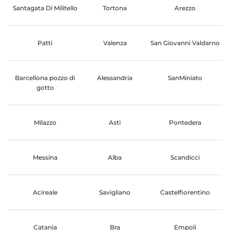
Santagata Di Militello
Tortona
Arezzo
Patti
Valenza
San Giovanni Valdarno
Barcellona pozzo di
Alessandria
SanMiniato
gotto
Milazzo
Asti
Pontedera
Messina
Alba
Scandicci
Acireale
Savigliano
Castelfiorentino
Catania
Bra
Empoli