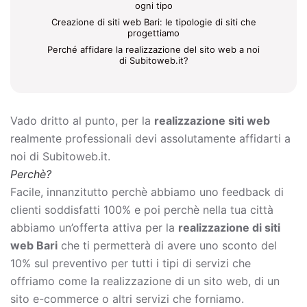
ogni tipo
Creazione di siti web Bari: le tipologie di siti che
progettiamo
Perché affidare la realizzazione del sito web a noi
di Subitoweb.it?
Vado dritto al punto, per la
realizzazione siti web
realmente professionali devi assolutamente affidarti a
noi di Subitoweb.it.
Perchè?
Facile, innanzitutto perchè abbiamo uno feedback di
clienti soddisfatti 100% e poi perchè nella tua città
abbiamo un’offerta attiva per la
realizzazione di siti
web Bari
che ti permetterà di avere uno sconto del
10% sul preventivo per tutti i tipi di servizi che
offriamo come la
realizzazione di un sito web, di un
sito e-commerce o altri servizi che forniamo.