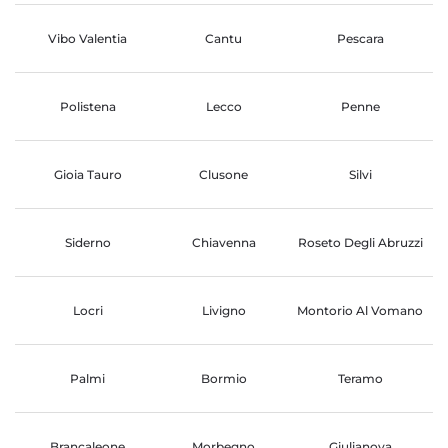
Vibo Valentia
Cantu
Pescara
Polistena
Lecco
Penne
Gioia Tauro
Clusone
Silvi
Siderno
Chiavenna
Roseto Degli Abruzzi
Locri
Livigno
Montorio Al Vomano
Palmi
Bormio
Teramo
Brancaleone
Morbegno
Giulianova