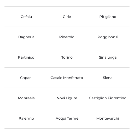
Cefalu
Cirie
Pitigliano
Bagheria
Pinerolo
Poggibonsi
Partinico
Torino
Sinalunga
Capaci
Casale Monferrato
Siena
Monreale
Novi Ligure
Castiglion Fiorentino
Palermo
Acqui Terme
Montevarchi