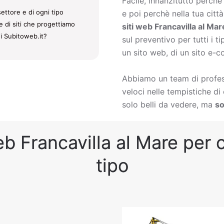
Facile, innanzitutto perch
ettore e di ogni tipo
e poi perchè nella tua citt
ie di siti che progettiamo
siti web Francavilla al Mar
di Subitoweb.it?
sul preventivo per tutti i t
un sito web, di un sito e-c
Abbiamo un team di profess
veloci nelle tempistiche d
solo belli da vedere, ma
so
eb Francavilla al Mare per o
tipo