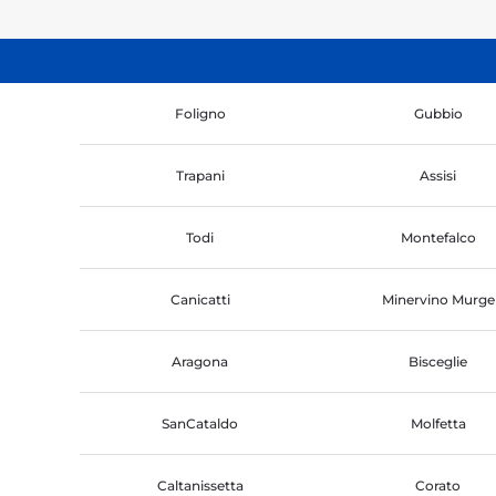
Foligno
Gubbio
Trapani
Assisi
Todi
Montefalco
Canicatti
Minervino Murge
Aragona
Bisceglie
SanCataldo
Molfetta
Caltanissetta
Corato