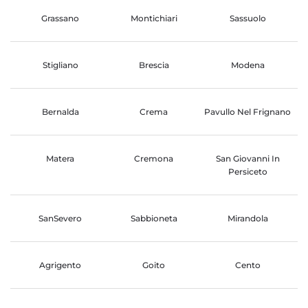
Grassano
Montichiari
Sassuolo
Stigliano
Brescia
Modena
Bernalda
Crema
Pavullo Nel Frignano
Matera
Cremona
San Giovanni In
Persiceto
SanSevero
Sabbioneta
Mirandola
Agrigento
Goito
Cento