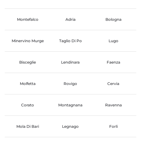
Montefalco
Adria
Bologna
Minervino Murge
Taglio Di Po
Lugo
Bisceglie
Lendinara
Faenza
Molfetta
Rovigo
Cervia
Corato
Montagnana
Ravenna
Mola Di Bari
Legnago
Forli