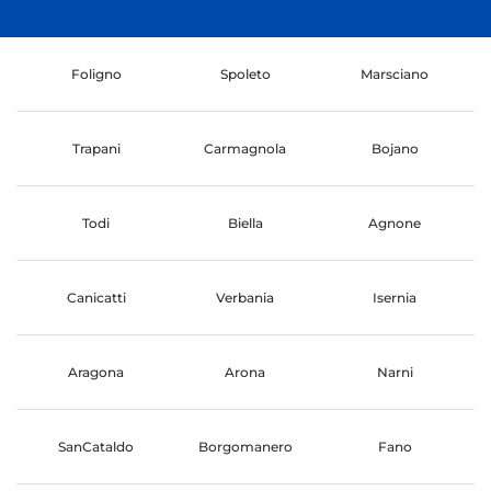
Foligno
Spoleto
Marsciano
Trapani
Carmagnola
Bojano
Todi
Biella
Agnone
Canicatti
Verbania
Isernia
Aragona
Arona
Narni
SanCataldo
Borgomanero
Fano