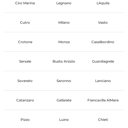
Ciro Marina
Legnano
LAquila
Cutro
Milano
Vasto
Crotone
Monza
Casalbordino
Sersale
Busto Arsizio
Guardiagrele
Soverato
Saronno
Lanciano
Catanzaro
Gallarate
Francavilla AlMare
Pizzo
Luino
Chieti