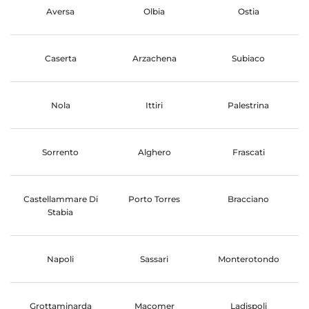
Aversa
Olbia
Ostia
Caserta
Arzachena
Subiaco
Nola
Ittiri
Palestrina
Sorrento
Alghero
Frascati
Castellammare Di
Porto Torres
Bracciano
Stabia
Napoli
Sassari
Monterotondo
Grottaminarda
Macomer
Ladispoli