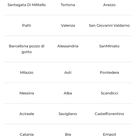
Santagata Di Militello
Tortona
Arezzo
Patti
Valenza
San Giovanni Valdarno
Barcellona pozzo di
Alessandria
SanMiniato
gotto
Milazzo
Asti
Pontedera
Messina
Alba
Scandicci
Acireale
Savigliano
Castelfiorentino
Catania
Bra
Empoli