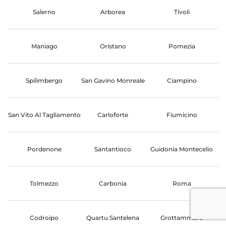
Salerno
Arborea
Tivoli
Maniago
Oristano
Pomezia
Spilimbergo
San Gavino Monreale
Ciampino
San Vito Al Tagliamento
Carloforte
Fiumicino
Pordenone
Santantioco
Guidonia Montecelio
Tolmezzo
Carbonia
Roma
Codroipo
Quartu Santelena
Grottammare