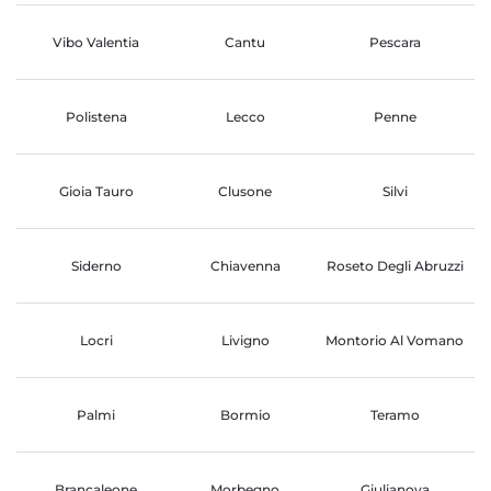
Vibo Valentia
Cantu
Pescara
Polistena
Lecco
Penne
Gioia Tauro
Clusone
Silvi
Siderno
Chiavenna
Roseto Degli Abruzzi
Locri
Livigno
Montorio Al Vomano
Palmi
Bormio
Teramo
Brancaleone
Morbegno
Giulianova