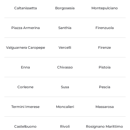
Caltanissetta
Borgosesia
Montepulciano
Piazza Armerina
Santhia
Firenzuola
Valguarnera Caropepe
Vercelli
Firenze
Enna
Chivasso
Pistoia
Corleone
Susa
Pescia
Termini Imerese
Moncalieri
Massarosa
Castelbuono
Rivoli
Rosignano Marittimo