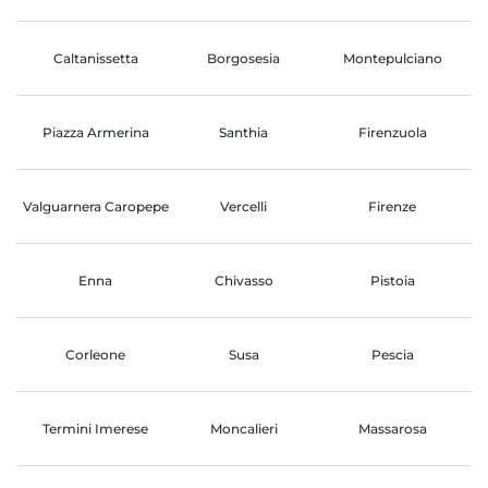
Caltanissetta
Borgosesia
Montepulciano
Piazza Armerina
Santhia
Firenzuola
Valguarnera Caropepe
Vercelli
Firenze
Enna
Chivasso
Pistoia
Corleone
Susa
Pescia
Termini Imerese
Moncalieri
Massarosa