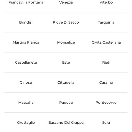
Francavilla Fontana
Venezia
Viterbo
Brindisi
Piove Di Sacco
Tarquinia
Martina Franca
Monselice
Civita Castellana
Castellaneta
Este
Rieti
Ginosa
Cittadella
Cassino
Massafra
Padova
Pontecorvo
Grottaglie
Bassano Del Grappa
Sora