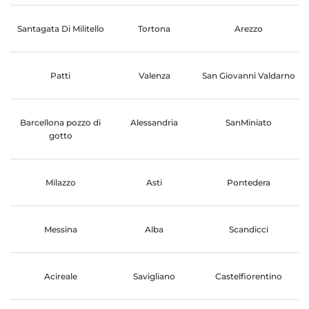
Santagata Di Militello
Tortona
Arezzo
Patti
Valenza
San Giovanni Valdarno
Barcellona pozzo di
Alessandria
SanMiniato
gotto
Milazzo
Asti
Pontedera
Messina
Alba
Scandicci
Acireale
Savigliano
Castelfiorentino