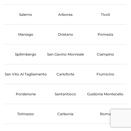
Salerno
Arborea
Tivoli
Maniago
Oristano
Pomezia
Spilimbergo
San Gavino Monreale
Ciampino
San Vito Al Tagliamento
Carloforte
Fiumicino
Pordenone
Santantioco
Guidonia Montecelio
Tolmezzo
Carbonia
Roma