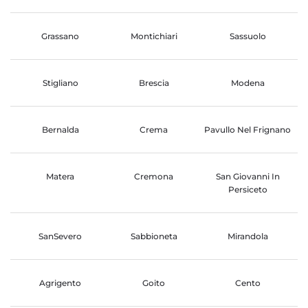
Grassano
Montichiari
Sassuolo
Stigliano
Brescia
Modena
Bernalda
Crema
Pavullo Nel Frignano
Matera
Cremona
San Giovanni In
Persiceto
SanSevero
Sabbioneta
Mirandola
Agrigento
Goito
Cento