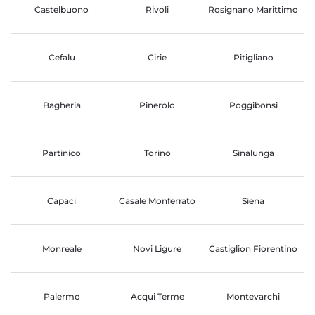
Castelbuono
Rivoli
Rosignano Marittimo
Cefalu
Cirie
Pitigliano
Bagheria
Pinerolo
Poggibonsi
Partinico
Torino
Sinalunga
Capaci
Casale Monferrato
Siena
Monreale
Novi Ligure
Castiglion Fiorentino
Palermo
Acqui Terme
Montevarchi