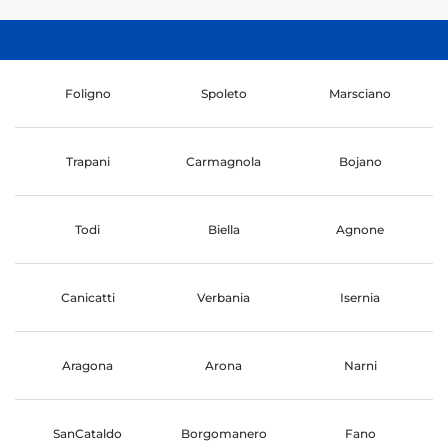
Foligno
Spoleto
Marsciano
Trapani
Carmagnola
Bojano
Todi
Biella
Agnone
Canicatti
Verbania
Isernia
Aragona
Arona
Narni
SanCataldo
Borgomanero
Fano