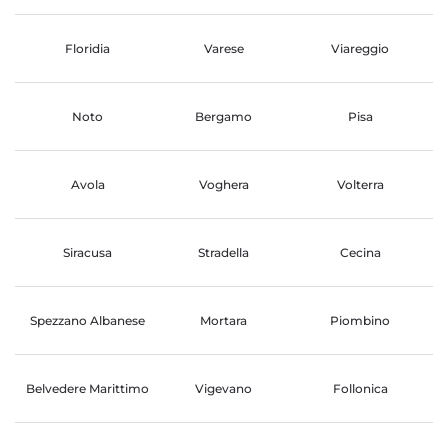
Floridia
Varese
Viareggio
Noto
Bergamo
Pisa
Avola
Voghera
Volterra
Siracusa
Stradella
Cecina
Spezzano Albanese
Mortara
Piombino
Belvedere Marittimo
Vigevano
Follonica