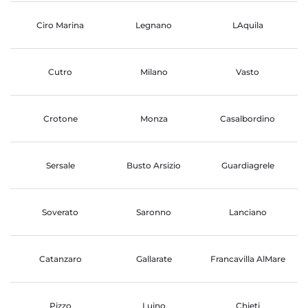
Ciro Marina
Legnano
LAquila
Cutro
Milano
Vasto
Crotone
Monza
Casalbordino
Sersale
Busto Arsizio
Guardiagrele
Soverato
Saronno
Lanciano
Catanzaro
Gallarate
Francavilla AlMare
Pizzo
Luino
Chieti