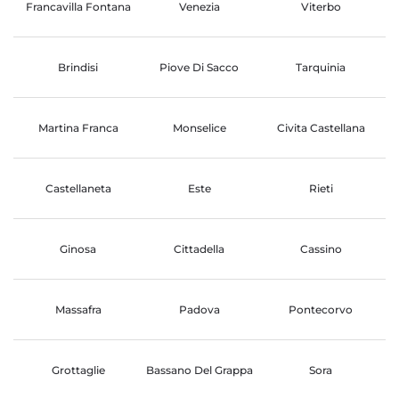
Francavilla Fontana
Venezia
Viterbo
Brindisi
Piove Di Sacco
Tarquinia
Martina Franca
Monselice
Civita Castellana
Castellaneta
Este
Rieti
Ginosa
Cittadella
Cassino
Massafra
Padova
Pontecorvo
Grottaglie
Bassano Del Grappa
Sora