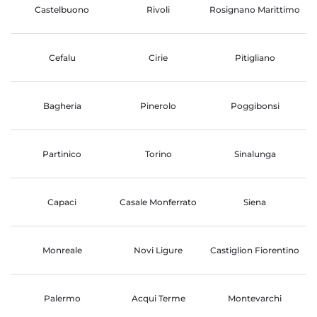
Castelbuono
Rivoli
Rosignano Marittimo
Cefalu
Cirie
Pitigliano
Bagheria
Pinerolo
Poggibonsi
Partinico
Torino
Sinalunga
Capaci
Casale Monferrato
Siena
Monreale
Novi Ligure
Castiglion Fiorentino
Palermo
Acqui Terme
Montevarchi