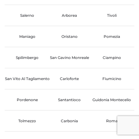
Salerno
Arborea
Tivoli
Maniago
Oristano
Pomezia
Spilimbergo
San Gavino Monreale
Ciampino
San Vito Al Tagliamento
Carloforte
Fiumicino
Pordenone
Santantioco
Guidonia Montecelio
Tolmezzo
Carbonia
Roma