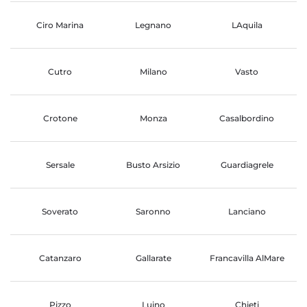
Ciro Marina
Legnano
LAquila
Cutro
Milano
Vasto
Crotone
Monza
Casalbordino
Sersale
Busto Arsizio
Guardiagrele
Soverato
Saronno
Lanciano
Catanzaro
Gallarate
Francavilla AlMare
Pizzo
Luino
Chieti