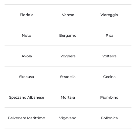
Floridia
Varese
Viareggio
Noto
Bergamo
Pisa
Avola
Voghera
Volterra
Siracusa
Stradella
Cecina
Spezzano Albanese
Mortara
Piombino
Belvedere Marittimo
Vigevano
Follonica