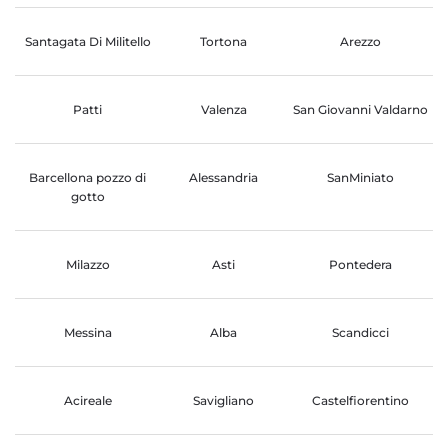
Santagata Di Militello
Tortona
Arezzo
Patti
Valenza
San Giovanni Valdarno
Barcellona pozzo di
Alessandria
SanMiniato
gotto
Milazzo
Asti
Pontedera
Messina
Alba
Scandicci
Acireale
Savigliano
Castelfiorentino