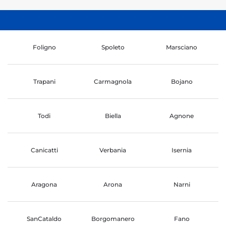
Foligno
Spoleto
Marsciano
Trapani
Carmagnola
Bojano
Todi
Biella
Agnone
Canicatti
Verbania
Isernia
Aragona
Arona
Narni
SanCataldo
Borgomanero
Fano