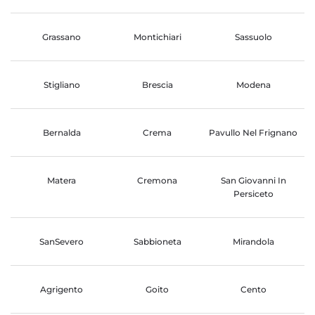
Grassano
Montichiari
Sassuolo
Stigliano
Brescia
Modena
Bernalda
Crema
Pavullo Nel Frignano
Matera
Cremona
San Giovanni In
Persiceto
SanSevero
Sabbioneta
Mirandola
Agrigento
Goito
Cento