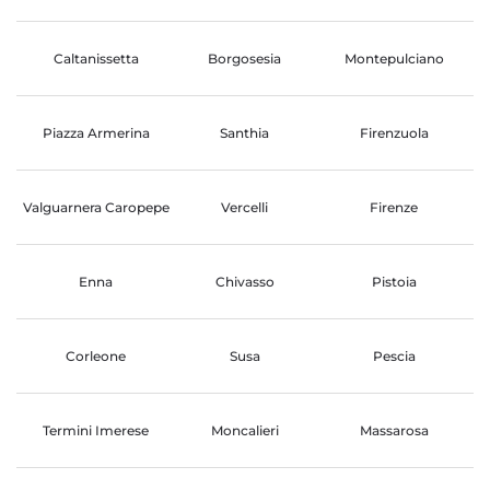
Caltanissetta
Borgosesia
Montepulciano
Piazza Armerina
Santhia
Firenzuola
Valguarnera Caropepe
Vercelli
Firenze
Enna
Chivasso
Pistoia
Corleone
Susa
Pescia
Termini Imerese
Moncalieri
Massarosa