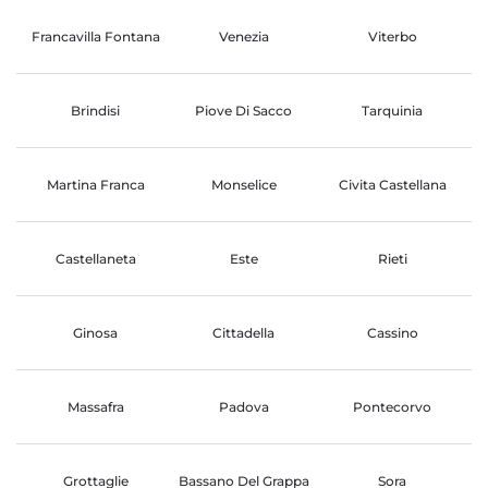
Francavilla Fontana
Venezia
Viterbo
Brindisi
Piove Di Sacco
Tarquinia
Martina Franca
Monselice
Civita Castellana
Castellaneta
Este
Rieti
Ginosa
Cittadella
Cassino
Massafra
Padova
Pontecorvo
Grottaglie
Bassano Del Grappa
Sora