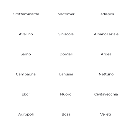
Grottaminarda
Macomer
Ladispoli
Avellino
Siniscola
AlbanoLaziale
Sarno
Dorgali
Ardea
Campagna
Lanusei
Nettuno
Eboli
Nuoro
Civitavecchia
Agropoli
Bosa
Velletri