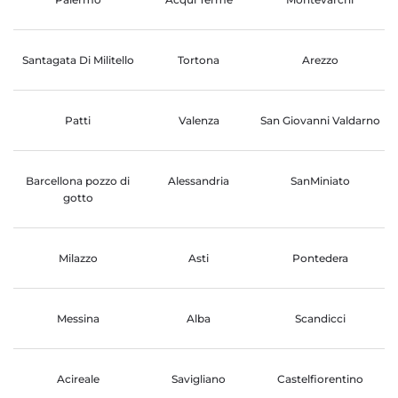
Santagata Di Militello
Tortona
Arezzo
Patti
Valenza
San Giovanni Valdarno
Barcellona pozzo di
Alessandria
SanMiniato
gotto
Milazzo
Asti
Pontedera
Messina
Alba
Scandicci
Acireale
Savigliano
Castelfiorentino