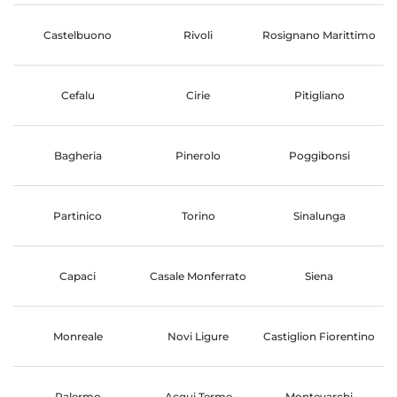
Castelbuono
Rivoli
Rosignano Marittimo
Cefalu
Cirie
Pitigliano
Bagheria
Pinerolo
Poggibonsi
Partinico
Torino
Sinalunga
Capaci
Casale Monferrato
Siena
Monreale
Novi Ligure
Castiglion Fiorentino
Palermo
Acqui Terme
Montevarchi