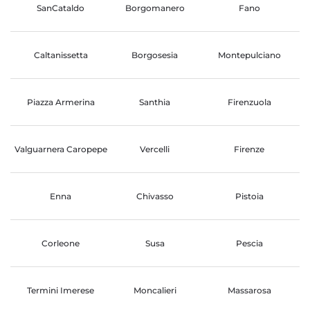
SanCataldo
Borgomanero
Fano
Caltanissetta
Borgosesia
Montepulciano
Piazza Armerina
Santhia
Firenzuola
Valguarnera Caropepe
Vercelli
Firenze
Enna
Chivasso
Pistoia
Corleone
Susa
Pescia
Termini Imerese
Moncalieri
Massarosa