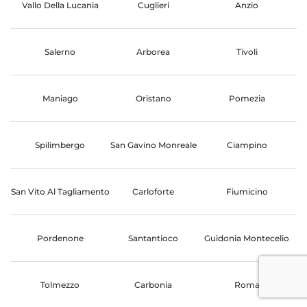
Vallo Della Lucania
Cuglieri
Anzio
Salerno
Arborea
Tivoli
Maniago
Oristano
Pomezia
Spilimbergo
San Gavino Monreale
Ciampino
San Vito Al Tagliamento
Carloforte
Fiumicino
Pordenone
Santantioco
Guidonia Montecelio
Tolmezzo
Carbonia
Roma