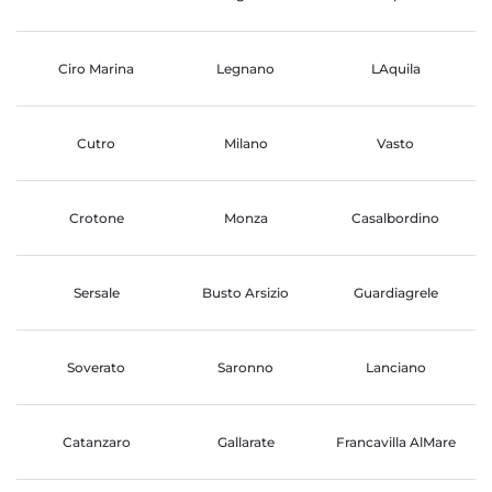
Ciro Marina
Legnano
LAquila
Cutro
Milano
Vasto
Crotone
Monza
Casalbordino
Sersale
Busto Arsizio
Guardiagrele
Soverato
Saronno
Lanciano
Catanzaro
Gallarate
Francavilla AlMare