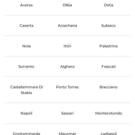
Aversa
Olbia
Ostia
Caserta
Arzachena
Subiaco
Nola
Ittiri
Palestrina
Sorrento
Alghero
Frascati
Castellammare Di
Porto Torres
Bracciano
Stabia
Napoli
Sassari
Monterotondo
Grottaminarda
Macomer
Ladispoli