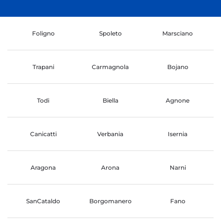
Foligno
Spoleto
Marsciano
Trapani
Carmagnola
Bojano
Todi
Biella
Agnone
Canicatti
Verbania
Isernia
Aragona
Arona
Narni
SanCataldo
Borgomanero
Fano