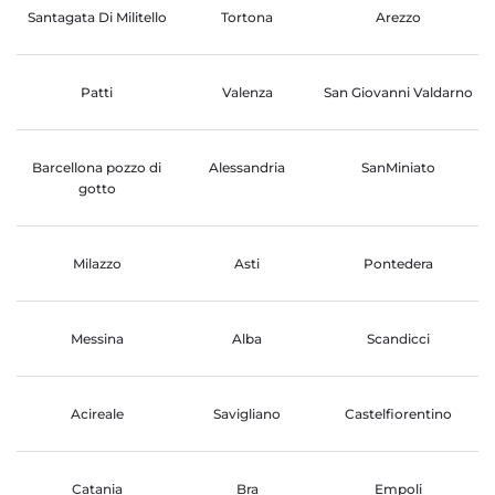
Santagata Di Militello
Tortona
Arezzo
Patti
Valenza
San Giovanni Valdarno
Barcellona pozzo di
Alessandria
SanMiniato
gotto
Milazzo
Asti
Pontedera
Messina
Alba
Scandicci
Acireale
Savigliano
Castelfiorentino
Catania
Bra
Empoli