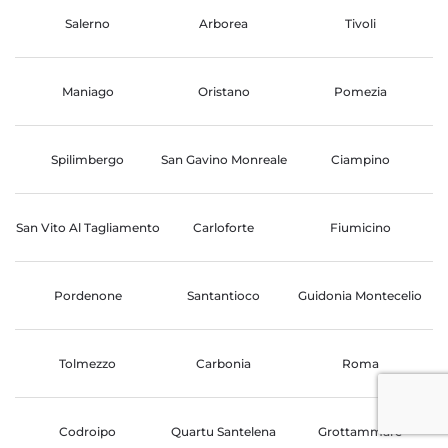
Salerno
Arborea
Tivoli
Maniago
Oristano
Pomezia
Spilimbergo
San Gavino Monreale
Ciampino
San Vito Al Tagliamento
Carloforte
Fiumicino
Pordenone
Santantioco
Guidonia Montecelio
Tolmezzo
Carbonia
Roma
Codroipo
Quartu Santelena
Grottammare