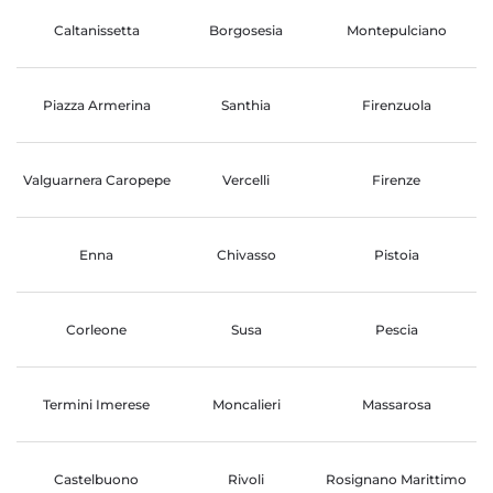
Caltanissetta
Borgosesia
Montepulciano
Piazza Armerina
Santhia
Firenzuola
Valguarnera Caropepe
Vercelli
Firenze
Enna
Chivasso
Pistoia
Corleone
Susa
Pescia
Termini Imerese
Moncalieri
Massarosa
Castelbuono
Rivoli
Rosignano Marittimo