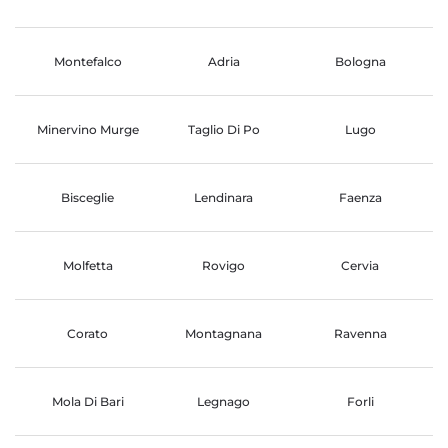
Montefalco
Adria
Bologna
Minervino Murge
Taglio Di Po
Lugo
Bisceglie
Lendinara
Faenza
Molfetta
Rovigo
Cervia
Corato
Montagnana
Ravenna
Mola Di Bari
Legnago
Forli