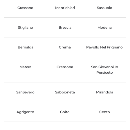
Grassano
Montichiari
Sassuolo
Stigliano
Brescia
Modena
Bernalda
Crema
Pavullo Nel Frignano
Matera
Cremona
San Giovanni In
Persiceto
SanSevero
Sabbioneta
Mirandola
Agrigento
Goito
Cento