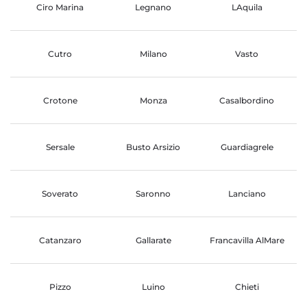
Ciro Marina
Legnano
LAquila
Cutro
Milano
Vasto
Crotone
Monza
Casalbordino
Sersale
Busto Arsizio
Guardiagrele
Soverato
Saronno
Lanciano
Catanzaro
Gallarate
Francavilla AlMare
Pizzo
Luino
Chieti