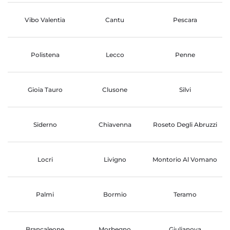
Vibo Valentia
Cantu
Pescara
Polistena
Lecco
Penne
Gioia Tauro
Clusone
Silvi
Siderno
Chiavenna
Roseto Degli Abruzzi
Locri
Livigno
Montorio Al Vomano
Palmi
Bormio
Teramo
Brancaleone
Morbegno
Giulianova