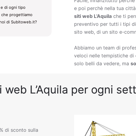
Facile, innanzitutto perch
e di ogni tipo
e poi perchè nella tua citt
iti che progettiamo
siti web L’Aquila
che ti per
noi di Subitoweb.it?
preventivo per tutti i tipi
sito web, di un sito e-comm
Abbiamo un team di profess
veloci nelle tempistiche d
solo belli da vedere, ma
so
i web L’Aquila per ogni sett
% di sconto sulla