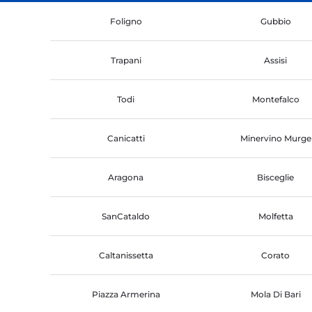
Foligno
Gubbio
Trapani
Assisi
Todi
Montefalco
Canicatti
Minervino Murge
Aragona
Bisceglie
SanCataldo
Molfetta
Caltanissetta
Corato
Piazza Armerina
Mola Di Bari